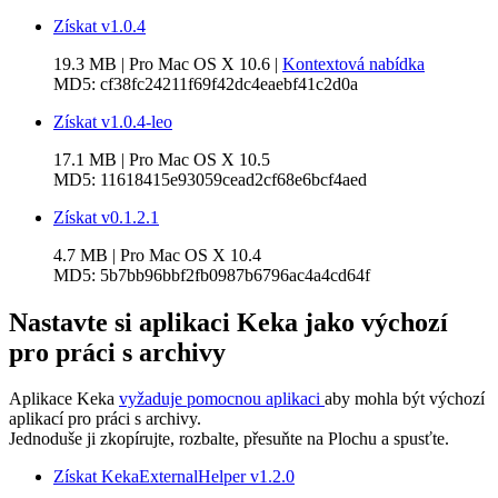
Získat v1.0.4
19.3 MB
| Pro
Mac OS X 10.6
|
Kontextová nabídka
MD5:
cf38fc24211f69f42dc4eaebf41c2d0a
Získat v1.0.4-leo
17.1 MB
| Pro
Mac OS X 10.5
MD5:
11618415e93059cead2cf68e6bcf4aed
Získat v0.1.2.1
4.7 MB
| Pro
Mac OS X 10.4
MD5:
5b7bb96bbf2fb0987b6796ac4a4cd64f
Nastavte si aplikaci Keka jako výchozí
pro práci s archivy
Aplikace Keka
vyžaduje pomocnou aplikaci
aby mohla být výchozí
aplikací pro práci s archivy.
Jednoduše ji zkopírujte, rozbalte, přesuňte na Plochu a spusťte.
Získat KekaExternalHelper v1.2.0