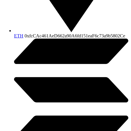
ETH
0xfcCAc461AeD662a90A6fd151eaF6c73a9b5802Ce