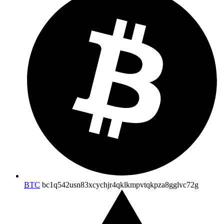
BTC
bc1q542usn83xcychjr4qklkmpvtqkpza8gglvc72g