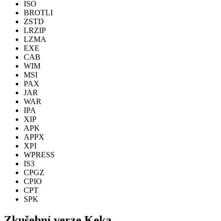
ISO
BROTLI
ZSTD
LRZIP
LZMA
EXE
CAB
WIM
MSI
PAX
JAR
WAR
IPA
XIP
APK
APPX
XPI
WPRESS
IS3
CPGZ
CPIO
CPT
SPK
Zkušební verze Keka