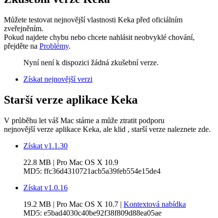
Můžete testovat nejnovější vlastnosti Keka před oficiálním
zveřejněním.
Pokud najdete chybu nebo chcete nahlásit neobvyklé chování,
přejděte na
Problémy
.
Nyní není k dispozici žádná zkušební verze.
Získat nejnovější verzi
Starší verze aplikace Keka
V průběhu let váš Mac stárne a může ztratit podporu
nejnovější verze aplikace Keka, ale klid
, starší verze naleznete zde.
Získat v1.1.30
22.8 MB
| Pro
Mac OS X 10.9
MD5:
ffc36d4310721acb5a39feb554e15de4
Získat v1.0.16
19.2 MB
| Pro
Mac OS X 10.7
|
Kontextová nabídka
MD5:
e5bad4030c40be92f38f809d88ea05ae