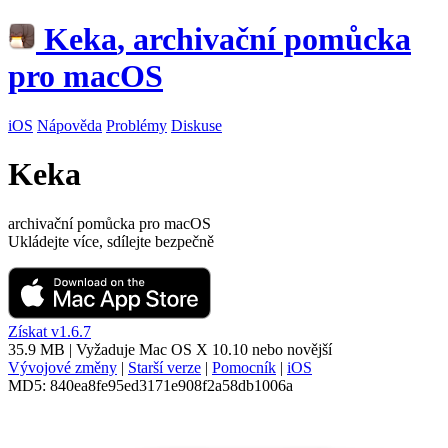
Keka
, archivační pomůcka
pro macOS
iOS
Nápověda
Problémy
Diskuse
Keka
archivační pomůcka pro macOS
Ukládejte více, sdílejte bezpečně
Získat v1.6.7
35.9 MB
| Vyžaduje
Mac OS X 10.10
nebo novější
Vývojové změny
|
Starší verze
|
Pomocník
|
iOS
MD5:
840ea8fe95ed3171e908f2a58db1006a