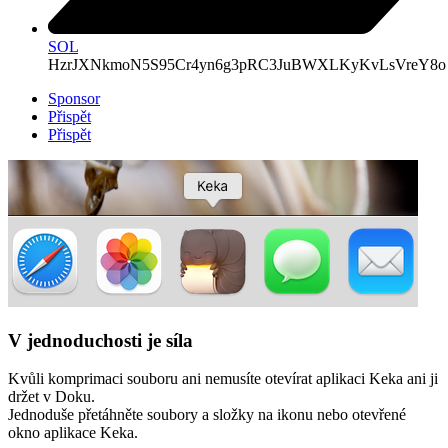
SOL
HzrJXNkmoN5S95Cr4yn6g3pRC3JuBWXLKyKvLsVreY8o
Sponsor
Přispět
Přispět
V jednoduchosti je síla
Kvůli komprimaci souboru ani nemusíte otevírat aplikaci Keka ani ji
držet v Doku.
Jednoduše přetáhněte soubory a složky na ikonu nebo otevřené
okno aplikace Keka.