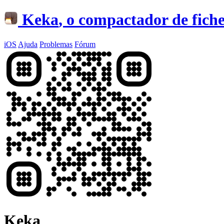
Keka
, o compactador de fic
iOS
Ajuda
Problemas
Fórum
Keka