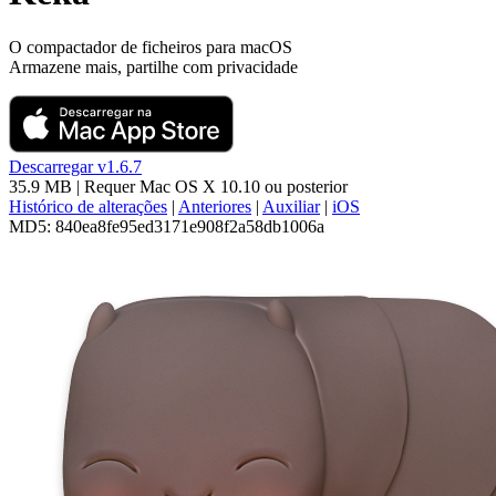
O compactador de ficheiros para macOS
Armazene mais, partilhe com privacidade
Descarregar v1.6.7
35.9 MB
| Requer
Mac OS X 10.10
ou posterior
Histórico de alterações
|
Anteriores
|
Auxiliar
|
iOS
MD5:
840ea8fe95ed3171e908f2a58db1006a