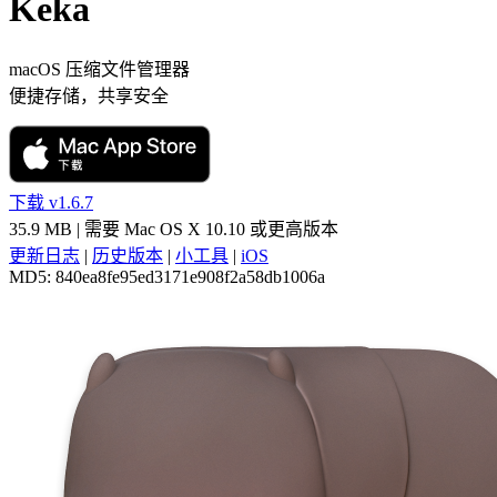
Keka
macOS 压缩文件管理器
便捷存储，共享安全
下载 v1.6.7
35.9 MB
| 需要
Mac OS X 10.10
或更高版本
更新日志
|
历史版本
|
小工具
|
iOS
MD5:
840ea8fe95ed3171e908f2a58db1006a