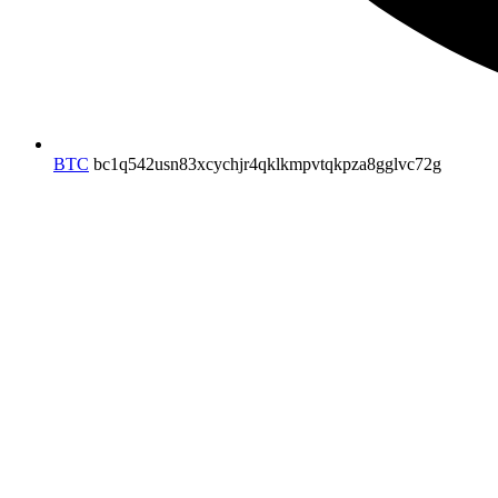
BTC
bc1q542usn83xcychjr4qklkmpvtqkpza8gglvc72g